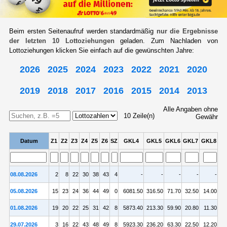
Beim ersten Seitenaufruf werden standardmäßig
nur die Ergebnisse
der letzten 10 Lottoziehungen
geladen. Zum Nachladen von
Lottoziehungen klicken Sie einfach auf die gewünschten Jahre:
2026
2025
2024
2023
2022
2021
2020
2019
2018
2017
2016
2015
2014
2013
Alle Angaben ohne
10
Zeile(n)
Gewähr
Datum
Z1
Z2
Z3
Z4
Z5
Z6
SZ
GKL4
GKL5
GKL6
GKL7
GKL8
08.08.2026
2
8
22
30
38
43
4
-
-
-
-
-
05.08.2026
15
23
24
36
44
49
0
6081.50
316.50
71.70
32.50
14.00
01.08.2026
19
20
22
25
31
42
8
5873.40
213.30
59.90
20.80
11.30
29.07.2026
3
16
22
43
48
49
8
5923.30
236.20
63.30
22.50
12.20