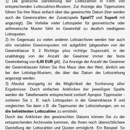
1) Die
grafische Darstellung der Lottozahlen
in Form von
entsprechenden
Lottozahlen-Mustern
. Zur Anzeige des Tippmusters
führen Sie Ihre Maus einfach über das gewünschte Datum (hier werden
auch die Gewinnzahlen der Zusatzspiele
Spiel77
und
Super6
mit
angezeigt). Die Vorliebe vieler Lottospieler für geometrische oder
arithmetische Muster führt im Gewinnfall zu deutlich niedrigeren
Lottoquoten.
2) Im Gegensatz zu vielen anderen Lottoarchiven werden hier auch
alle variablen Gewinnquoten
mit aufgeführt (abgesehen von der
Gewinnklasse 9,
2 Richtige plus richtige Superzahl
, in der
unabhängig von der Anzahl der Gewinner immer der feste
Gewinnbetrag von
6,00 EUR
gilt). Zur Anzeige der Anzahl der Gewinner
der Gewinnklassen führen Sie Ihre Maus über den Wert, ähnlich wie
bei den Lottotipp-Mustern, die über das Datum der Lottoziehung
angezeigt werden.
3) Absolut einzigartig ist die Möglichkeit der
Sortierung aller
Ergebnisse
: Durch einfaches
Anklicken der jeweiligen Spalte
werden die Tabellenwerte entsprechend sortiert! Apropos Tippmuster -
sortieren Sie z. B. nach Lottoquoten in der Gewinnklasse 8 und
vergleichen Sie dann z.B. die Tippmuster der Lottoziehungen, um so
die beliebtesten Lottozahlen
zu ermitteln.
Durch das Anklicken des gewünschten Datums können Sie zu der
entsprechenden Archivseite kommen, die Ihnen noch übersichtlichere
Darstellung der Lottozahlen und Quoten ermöglicht. Ein Beispiel: So