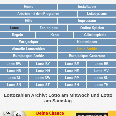
Home
Installation
Arbeiten mit dem Programm
Lottosysteme
Hilfe
Impressum
Lotto:
Zahlenlotto
Online Spielen
Regeln
Keno
Glücksspirale
Eurojackpot
Kostenloses
Aktuelle Lottozahlen
Lotto Archiv
Eurojackpot Archiv
Eurojackpot Generator
Lotto BW
Lotto BY
Lotto BE
Lotto BB
Lotto HB
Lotto HH
Lotto HE
Lotto MV
Lotto NI
Lotto NW
Lotto RP
Lotto SL
Lotto SN
Lotto ST
Lotto SH
Lotto TH
Lottozahlen Archiv: Lotto am Mittwoch und Lotto
am Samstag