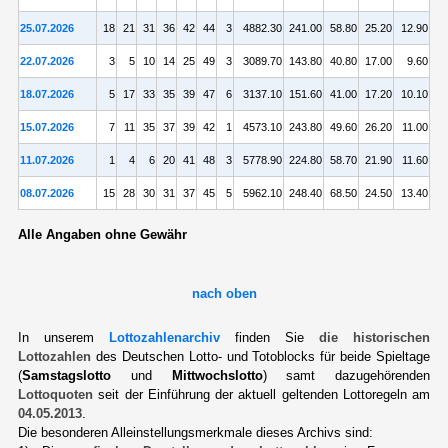
25.07.2026
18
21
31
36
42
44
3
4882.30
241.00
58.80
25.20
12.90
22.07.2026
3
5
10
14
25
49
3
3089.70
143.80
40.80
17.00
9.60
18.07.2026
5
17
33
35
39
47
6
3137.10
151.60
41.00
17.20
10.10
15.07.2026
7
11
35
37
39
42
1
4573.10
243.80
49.60
26.20
11.00
11.07.2026
1
4
6
20
41
48
3
5778.90
224.80
58.70
21.90
11.60
08.07.2026
15
28
30
31
37
45
5
5962.10
248.40
68.50
24.50
13.40
Alle Angaben ohne Gewähr
nach oben
In unserem
Lottozahlenarchiv
finden Sie
die historischen
Lottozahlen
des Deutschen Lotto- und Totoblocks für beide Spieltage
(
Samstagslotto
und
Mittwochslotto
) samt dazugehörenden
Lottoquoten
seit der Einführung der aktuell geltenden Lottoregeln am
04.05.2013
.
Die besonderen Alleinstellungsmerkmale dieses Archivs sind: